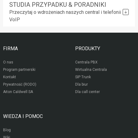
STUDIA PRZYPADKU & PORADNIKI
Przeczytaj o wdrożeniach naszych central i telefonii
VoIP
FIRMA
PRODUKTY
O nas
Centrala PBX
Program partnerski
Wirtualna Centrala
Kontakt
SIP Trunk
Prywatność (RODO)
Dla biur
Aiton Caldwell SA
Dla call center
WIEDZA I POMOC
Blog
Wiki