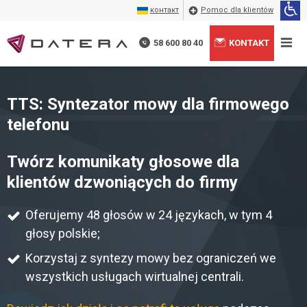
контакт
Pomoc dla klientów
58 600 80 40
KONTAKT
TTS: Syntezator mowy dla firmowego
telefonu
Twórz komunikaty głosowe dla
klientów dzwoniących do firmy
Oferujemy 48 głosów w 24 językach, w tym 4
głosy polskie;
Korzystaj z syntezy mowy bez ograniczeń we
wszystkich usługach wirtualnej centrali.
Wyrażam zgodę na przetwarzanie moich danych
+