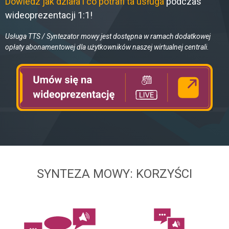
Dowiedz jak działa i co potrafi ta usługa
podczas
osobowych przez Aiton Caldwell SA.
wideoprezentacji 1:1!
Usługa TTS / Syntezator mowy jest dostępna w ramach dodatkowej
opłaty abonamentowej dla użytkowników naszej wirtualnej centrali.
SYNTEZA MOWY: KORZYŚCI