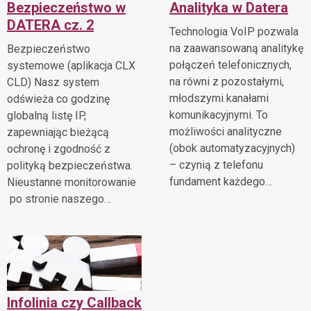
Bezpieczeństwo w
Analityka w Datera
DATERA cz. 2
Technologia VoIP pozwala
na zaawansowaną analitykę
Bezpieczeństwo
połączeń telefonicznych,
systemowe (aplikacja CLX
na równi z pozostałymi,
CLD) Nasz system
młodszymi kanałami
odświeża co godzinę
komunikacyjnymi. To
globalną listę IP,
możliwości analityczne
zapewniając bieżącą
(obok automatyzacyjnych)
ochronę i zgodność z
– czynią z telefonu
polityką bezpieczeństwa.
fundament każdego…
Nieustanne monitorowanie
po stronie naszego…
Infolinia czy Callback