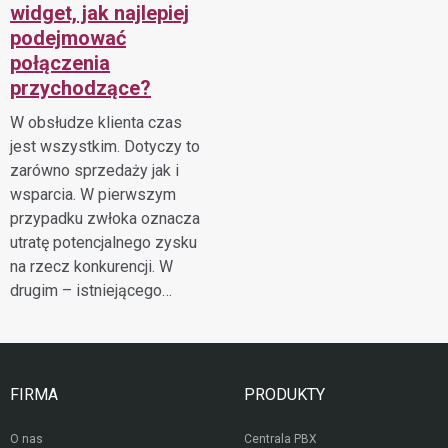
widget, jak najlepiej
podejmować
połączenia
przychodzące?
W obsłudze klienta czas
jest wszystkim. Dotyczy to
zarówno sprzedaży jak i
wsparcia. W pierwszym
przypadku zwłoka oznacza
utratę potencjalnego zysku
na rzecz konkurencji. W
drugim – istniejącego…
FIRMA
PRODUKTY
O nas
Centrala PBX