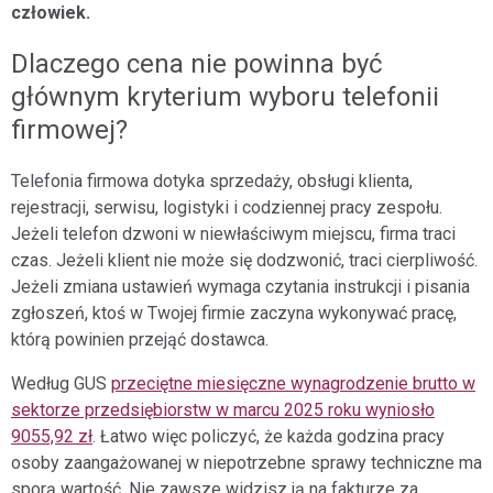
osobowych przez Aiton Caldwell SA.
człowiek.
Dlaczego cena nie powinna być
głównym kryterium wyboru telefonii
firmowej?
Telefonia firmowa dotyka sprzedaży, obsługi klienta,
rejestracji, serwisu, logistyki i codziennej pracy zespołu.
Jeżeli telefon dzwoni w niewłaściwym miejscu, firma traci
czas. Jeżeli klient nie może się dodzwonić, traci cierpliwość.
Jeżeli zmiana ustawień wymaga czytania instrukcji i pisania
zgłoszeń, ktoś w Twojej firmie zaczyna wykonywać pracę,
którą powinien przejąć dostawca.
Według GUS
przeciętne miesięczne wynagrodzenie brutto w
sektorze przedsiębiorstw w marcu 2025 roku wyniosło
9055,92 zł
. Łatwo więc policzyć, że każda godzina pracy
osoby zaangażowanej w niepotrzebne sprawy techniczne ma
sporą wartość. Nie zawsze widzisz ją na fakturze za