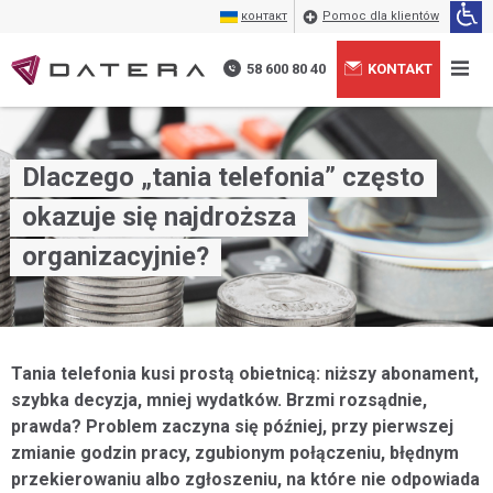
контакт
Pomoc dla klientów
58 600 80 40
KONTAKT
Dlaczego „tania telefonia” często
okazuje się najdroższa
organizacyjnie?
Tania telefonia kusi prostą obietnicą: niższy abonament,
szybka decyzja, mniej wydatków. Brzmi rozsądnie,
prawda? Problem zaczyna się później, przy pierwszej
zmianie godzin pracy, zgubionym połączeniu, błędnym
przekierowaniu albo zgłoszeniu, na które nie odpowiada
Wyrażam zgodę na przetwarzanie moich danych
+