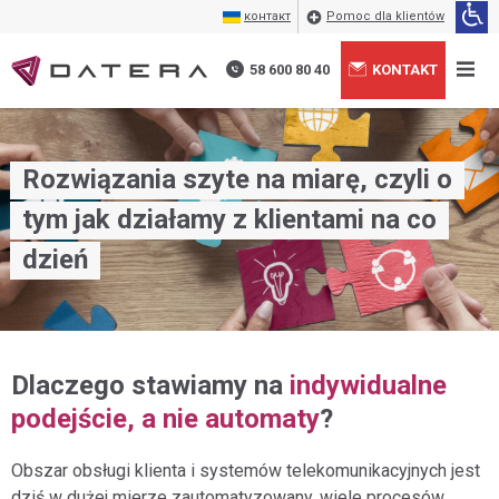
контакт
Pomoc dla klientów
58 600 80 40
KONTAKT
Rozwiązania szyte na miarę, czyli o
tym jak działamy z klientami na co
dzień
Dlaczego stawiamy na
indywidualne
podejście, a nie automaty
?
Obszar obsługi klienta i systemów telekomunikacyjnych jest
Wyrażam zgodę na przetwarzanie moich danych
+
dziś w dużej mierze zautomatyzowany, wiele procesów