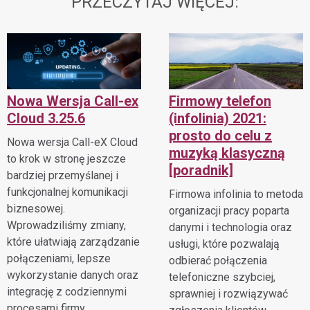
PRZECZYTAJ WIĘCEJ:
Nowa Wersja Call-ex
Firmowy telefon
Cloud 3.25.6
(infolinia) 2021:
prosto do celu z
Nowa wersja Call-eX Cloud
muzyką klasyczną
to krok w stronę jeszcze
[poradnik]
bardziej przemyślanej i
funkcjonalnej komunikacji
Firmowa infolinia to metoda
biznesowej.
organizacji pracy poparta
Wprowadziliśmy zmiany,
danymi i technologia oraz
które ułatwiają zarządzanie
usługi, które pozwalają
połączeniami, lepsze
odbierać połączenia
wykorzystanie danych oraz
telefoniczne szybciej,
integrację z codziennymi
sprawniej i rozwiązywać
procesami firmy.