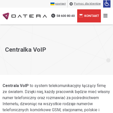
контакт
Pomoc dla klientów
58 600 80 40
KONTAKT
Centralka VoIP
Centrala VoIP
to system telekomunikacyjny łączący firmę
ze światem. Dzięki niej, każdy pracownik będzie mieć własny
numer telefoniczny oraz rozmawiać za pośrednictwem
Internetu, dzwoniąc na wszystkie rodzaje numerów
telefonicznych: komórkowe GSM, stacjonarne, polskie i
Wyrażam zgodę na przetwarzanie moich danych
+