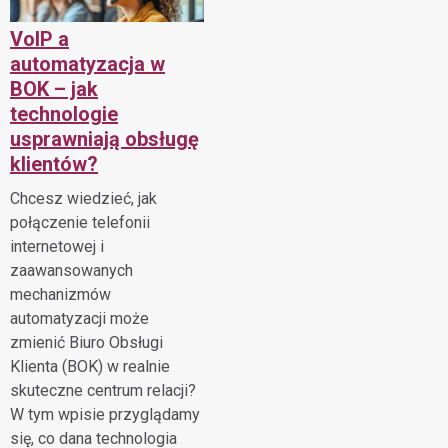
VoIP a
automatyzacja w
BOK – jak
technologie
usprawniają obsługę
klientów?
Chcesz wiedzieć, jak
połączenie telefonii
internetowej i
zaawansowanych
mechanizmów
automatyzacji może
zmienić Biuro Obsługi
Klienta (BOK) w realnie
skuteczne centrum relacji?
W tym wpisie przyglądamy
się, co dana technologia