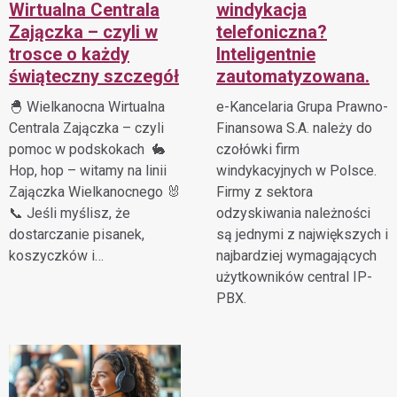
Wirtualna Centrala
windykacja
Zajączka – czyli w
telefoniczna?
trosce o każdy
Inteligentnie
świąteczny szczegół
zautomatyzowana.
🐣 Wielkanocna Wirtualna
e-Kancelaria Grupa Prawno-
Centrala Zajączka – czyli
Finansowa S.A. należy do
pomoc w podskokach 🐇
czołówki firm
Hop, hop – witamy na linii
windykacyjnych w Polsce.
Zajączka Wielkanocnego 🐰
Firmy z sektora
📞 Jeśli myślisz, że
odzyskiwania należności
dostarczanie pisanek,
są jednymi z największych i
koszyczków i…
najbardziej wymagających
użytkowników central IP-
PBX.