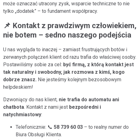
osobowych przez Aiton Caldwell SA.
może oznaczać utracony zysk, wsparcie techniczne to nie
tylko „dodatek” – to fundament współpracy.
📌 Kontakt z prawdziwym człowiekiem,
nie botem – sedno naszego podejścia
U nas wygląda to inaczej – zamiast frustrujących botów i
zerwanych połączeń klient od razu trafia do właściwej osoby.
Postawiliśmy sobie za cel:
być firmą, z którą kontakt jest
tak naturalny i swobodny, jak rozmowa z kimś, kogo
dobrze znasz.
Nie jesteśmy kolejnym bezosobowym
helpdeskiem!
Dzwoniący do nas klient,
nie trafia do automatu ani
chatbota
. Kontakt z nami jest
bezpośredni i
natychmiastowy
:
Telefonicznie: 📞
58 739 60 03
– to realny numer do
Biura Obsługi Klienta.