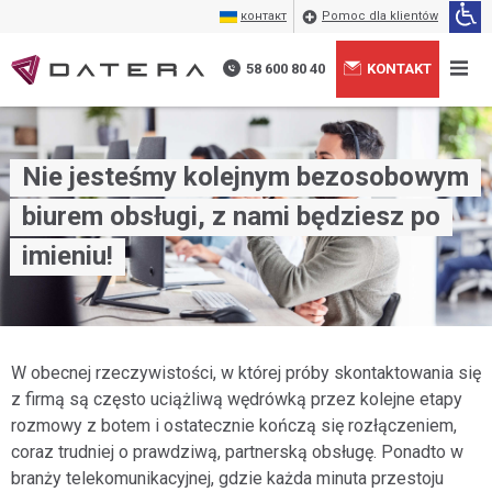
контакт
Pomoc dla klientów
58 600 80 40
KONTAKT
Nie jesteśmy kolejnym bezosobowym
biurem obsługi, z nami będziesz po
imieniu!
W obecnej rzeczywistości, w której próby skontaktowania się
z firmą są często uciążliwą wędrówką przez kolejne etapy
rozmowy z botem i ostatecznie kończą się rozłączeniem,
coraz trudniej o prawdziwą, partnerską obsługę. Ponadto w
branży telekomunikacyjnej, gdzie każda minuta przestoju
Wyrażam zgodę na przetwarzanie moich danych
+