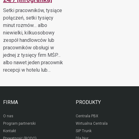
Setki pracowników, tysiące
połączeń, setki tysięcy
minut rozmów… albo
niewielki, kilkuosobowy
zespół handlowców lub
pracowników obsługi w
jednej z tysięcy firm MŚP…
albo nawet jeden pracownik
recepcji w hotelu lub…
FIRMA
PRODUKTY
O nas
Centrala PBX
Program partnerski
Wirtualna Centrala
Kontakt
SIP Trunk
Prywatność (RODO)
Dla biur