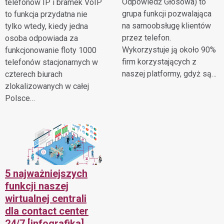
Odpowiedź Głosowa) to
telefonów IP i bramek VoIP
grupa funkcji pozwalająca
to funkcja przydatna nie
na samoobsługę klientów
tylko wtedy, kiedy jedna
przez telefon.
osoba odpowiada za
Wykorzystuje ją około 90%
funkcjonowanie floty 1000
firm korzystających z
telefonów stacjonarnych w
naszej platformy, gdyż są…
czterech biurach
zlokalizowanych w całej
Polsce…
5 najważniejszych
funkcji naszej
wirtualnej centrali
dla contact center
24/7 [infografika]