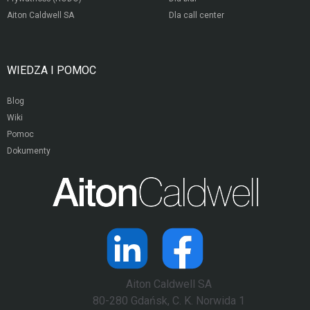
Aiton Caldwell SA
Dla call center
WIEDZA I POMOC
Blog
Wiki
Pomoc
Dokumenty
Aiton Caldwell SA
80-280 Gdańsk, C. K. Norwida 1