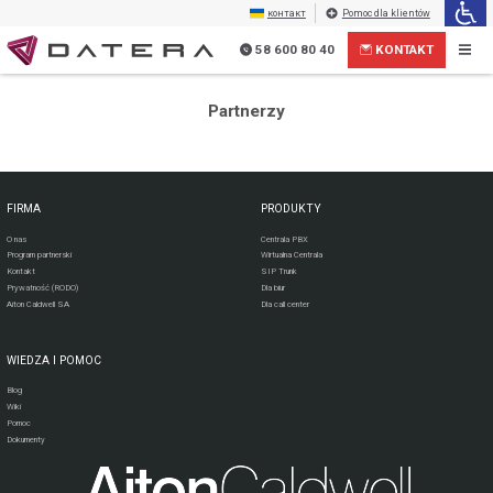
контакт
Pomoc dla klientów
58 600 80 40
KONTAKT
Partnerzy
FIRMA
PRODUKTY
O nas
Centrala PBX
Program partnerski
Wirtualna Centrala
Kontakt
SIP Trunk
Prywatność (RODO)
Dla biur
Aiton Caldwell SA
Dla call center
+
Wyrażam zgodę na przetwarzanie moich danych osobowych przez Aiton Caldwell SA.
WIEDZA I POMOC
Blog
Wiki
Pomoc
Dokumenty