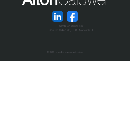
Aiton Caldwell SA
80-280 Gdańsk, C. K. Norwida 1
© 2026 - wszelkie prawa zastrzeżone