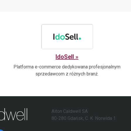
IdoSell
Platforma e-commerce dedykowana profesjonalnym
sprzedawcom z różnych branż.
Aiton Caldwell SA
80-280 Gdańsk, C. K. Norwida 1