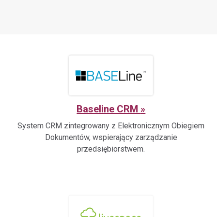
Aplikacja Softphone
Finanse
Aplikacja do dzwonienia
r
Wsparcie sprzedaży i obsługi,
na systemy Android i iOS.
automatyzacja.
Baseline CRM
System CRM zintegrowany z Elektronicznym Obiegiem
Dokumentów, wspierający zarządzanie
przedsiębiorstwem.