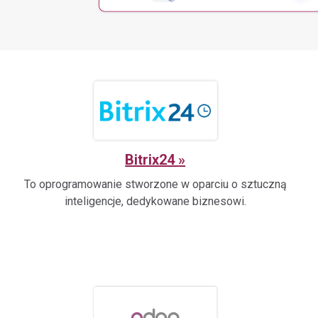
Integracje dla
Referencje
Partnerów
Sprawdź, dlaczego nam
Zintegruj z nami swój system.
możesz zaufać.
Bitrix24
To oprogramowanie stworzone w oparciu o sztuczną
inteligencje, dedykowane biznesowi.