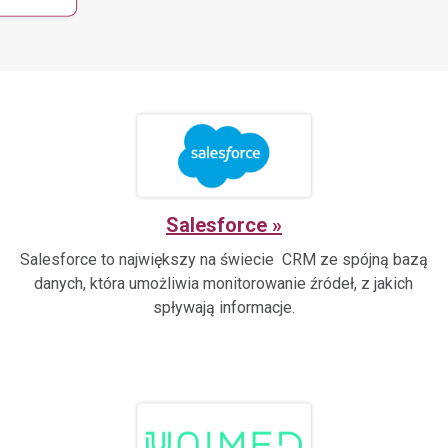
Gotowe Integracje
Biuro/Call Center
Administracja
Usługi B2B
Rozwiązania przygotowane
Grupa funkcji
Budowa nowoczesnej
do wdrożenia.
telekomunikacyjnych dla biu
Szybki kontakt i sprawna
infrastruktury telefonicznej.
obsługa i komunikacja.
i call center.
Salesforce
Salesforce to największy na świecie CRM ze spójną bazą
danych, która umożliwia monitorowanie źródeł, z jakich
spływają informacje.