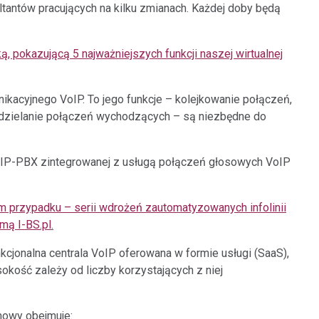
Gotowe Integracje
Biuro/Call Center
tantów pracujących na kilku zmianach. Każdej doby będą
Administracja
Usługi B2B
Rozwiązania przygotowane
Grupa funkcji
Budowa nowoczesnej
do wdrożenia.
telekomunikacyjnych dla biu
Szybki kontakt i sprawna
ką, pokazującą 5 najważniejszych funkcji naszej wirtualnej
infrastruktury telefonicznej.
obsługa i komunikacja.
i call center.
kacyjnego VoIP. To jego funkcje – kolejkowanie połączeń,
dzielanie połączeń wychodzących – są niezbędne do
czną IP-PBX zintegrowanej z usługą połączeń głosowych VoIP
m przypadku – serii wdrożeń zautomatyzowanych infolinii
mą I-BS.pl
.
nkcjonalna centrala VoIP oferowana w formie usługi (SaaS),
okość zależy od liczby korzystających z niej
mowy obejmuje: