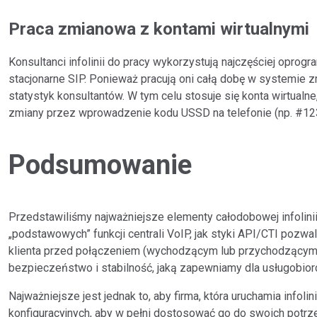
Praca zmianowa z kontami wirtualnymi
Konsultanci infolinii do pracy wykorzystują najczęściej oprog
stacjonarne SIP. Ponieważ pracują oni całą dobę w systemie 
statystyk konsultantów. W tym celu stosuje się konta wirtual
zmiany przez wprowadzenie kodu USSD na telefonie (np. #12
Podsumowanie
Przedstawiliśmy najważniejsze elementy całodobowej infolinii
„podstawowych” funkcji centrali VoIP, jak styki API/CTI pozw
klienta przed połączeniem (wychodzącym lub przychodzącym)
bezpieczeństwo i stabilność, jaką zapewniamy dla usługobior
Najważniejsze jest jednak to, aby firma, która uruchamia infolin
konfiguracyjnych, aby w pełni dostosować go do swoich potrz