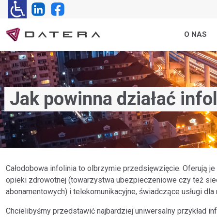
O NAS
Jak powinna działać infol
Zastosowania
Funkcje
Centrala VoIP
Wir
Czytaj bloga
Sprawdź jak wspieramy różne
Sprawdź bazę wszystkich
Centrala telefoniczna IP-PBX w modelu
Wirtual
branże i otrzymaj referencje.
kluczowych funkcji.
licencyjnym i/lub OEM.
zintegr
Kontakt handlowy
Całodobowa infolinia to olbrzymie przedsięwzięcie. Oferują je
opieki zdrowotnej (towarzystwa ubezpieczeniowe czy też sie
Dział Sprzedaży
abonamentowych) i telekomunikacyjne, świadczące usługi dla
tel.
58 600 80 40
Chcielibyśmy przedstawić najbardziej uniwersalny przykład info