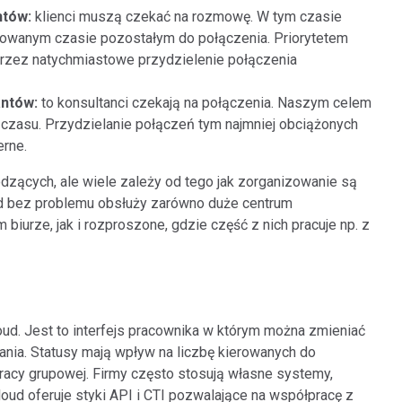
antów:
klienci muszą czekać na rozmowę. W tym czasie
acowanym czasie pozostałym do połączenia. Priorytetem
 przez natychmiastowe przydzielenie połączenia
antów:
to konsultanci czekają na połączenia. Naszym celem
czasu. Przydzielanie połączeń tym najmniej obciążonych
erne.
dzących, ale wiele zależy od tego jak zorganizowanie są
loud bez problemu obsłuży zarówno duże centrum
iurze, jak i rozproszone, gdzie część z nich pracuje np. z
d. Jest to interfejs pracownika w którym można zmieniać
dania. Statusy mają wpływ na liczbę kierowanych do
pracy grupowej. Firmy często stosują własne systemy,
Cloud oferuje styki API i CTI pozwalające na współpracę z