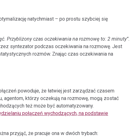
ptymalizację natychmiast – po prostu szybciej się
ięć. Przybliżony czas oczekiwania na rozmowę to: 2 minuty”.
rzez syntezator podczas oczekiwania na rozmowę. Jest
statystycznych rozmów. Znając czas oczekiwania na
ołączeń powoduje, że łatwiej jest zarządzać czasem
u, agentom, którzy oczekują na rozmowę, mogą zostać
chodzących też może być automatyzowany.
dzielaniu połączeń wychodzących, na podstawie
 Można przyjąć, że pracuje ona w dwóch trybach: