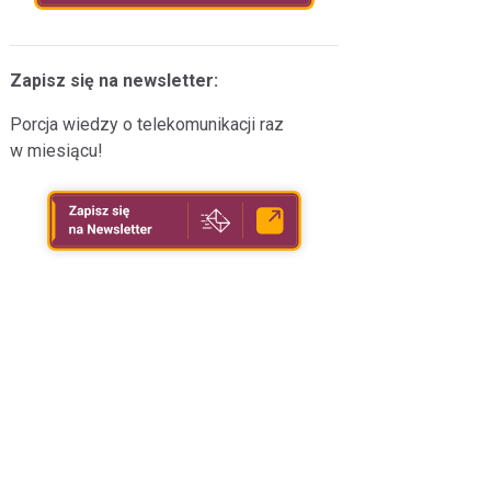
Aplikacja Softphone
Finanse
Aplikacja do dzwonienia
r
Wsparcie sprzedaży i obsługi,
na systemy Android i iOS.
Zapisz się na newsletter:
automatyzacja.
Porcja wiedzy o telekomunikacji raz
w miesiącu!