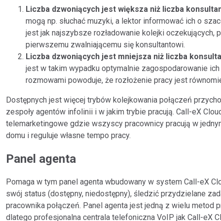
Liczba dzwoniących jest większa niż liczba konsult
mogą np. słuchać muzyki, a lektor informować ich o sz
jest jak najszybsze rozładowanie kolejki oczekujących,
pierwszemu zwalniającemu się konsultantowi.
Liczba dzwoniących jest mniejsza niż liczba konsult
jest w takim wypadku optymalnie zagospodarowanie ich 
rozmowami powoduje, że rozłożenie pracy jest równomi
Dostępnych jest więcej trybów kolejkowania połączeń przycho
zespoły agentów infolinii i w jakim trybie pracują. Call-eX C
telemarketingowe gdzie wszyscy pracownicy pracują w jednym b
domu i reguluje własne tempo pracy.
Panel agenta
Pomaga w tym panel agenta wbudowany w system Call-eX Clou
swój status (dostępny, niedostępny), śledzić przydzielane za
pracownika połączeń. Panel agenta jest jedną z wielu metod 
dlatego profesjonalna centrala telefoniczna VoIP jak Call-eX 