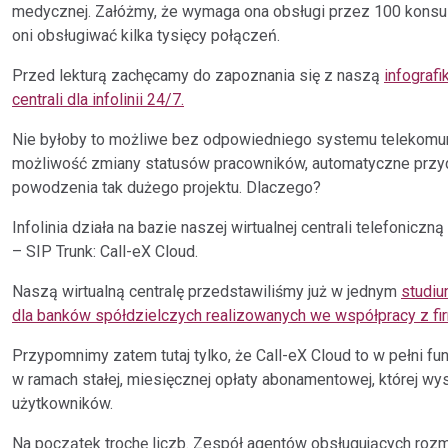
Integracje dla
medycznej. Załóżmy, że wymaga ona obsługi przez 100 konsul
Referencje
Partnerów
oni obsługiwać kilka tysięcy połączeń.
Sprawdź, dlaczego nam
Zintegruj z nami swój system.
Przed lekturą zachęcamy do zapoznania się z naszą
infografi
możesz zaufać.
centrali dla infolinii 24/7.
Nie byłoby to możliwe bez odpowiedniego systemu telekomuni
możliwość zmiany statusów pracowników, automatyczne przy
powodzenia tak dużego projektu. Dlaczego?
Infolinia działa na bazie naszej wirtualnej centrali telefoni
– SIP Trunk: Call-eX Cloud.
Naszą wirtualną centralę przedstawiliśmy już w jednym
studiu
dla banków spółdzielczych realizowanych we współpracy z fir
Przypomnimy zatem tutaj tylko, że Call-eX Cloud to w pełni fu
w ramach stałej, miesięcznej opłaty abonamentowej, której wys
użytkowników.
Na początek trochę liczb. Zespół agentów obsługujących roz