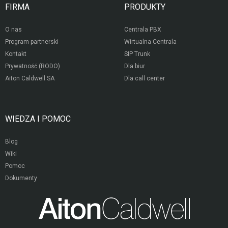
osobowych przez Aiton Caldwell SA.
FIRMA
PRODUKTY
O nas
Centrala PBX
Program partnerski
Wirtualna Centrala
Kontakt
SIP Trunk
Prywatność (RODO)
Dla biur
Aiton Caldwell SA
Dla call center
WIEDZA I POMOC
Blog
Wiki
Pomoc
Dokumenty