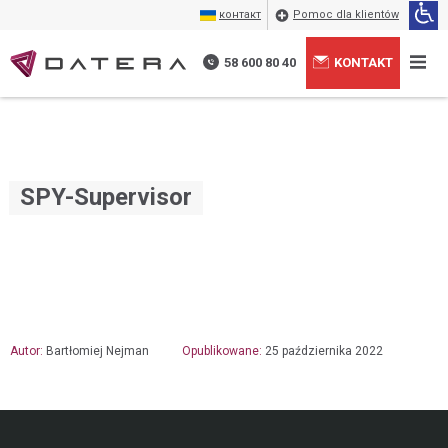
контакт
Pomoc dla klientów
58 600 80 40
KONTAKT
SPY-Supervisor
Autor:
Bartłomiej Nejman
Opublikowane:
25 października 2022
Wyrażam zgodę na przetwarzanie moich danych
+