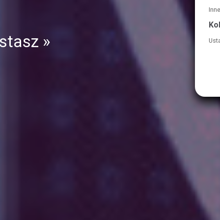
Inn
Ko
ystasz »
Usta