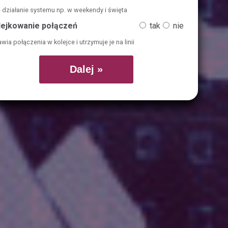
e działanie systemu np. w weekendy i święta
lejkowanie połączeń
tak
nie
wia połączenia w kolejce i utrzymuje je na linii
Dalej »