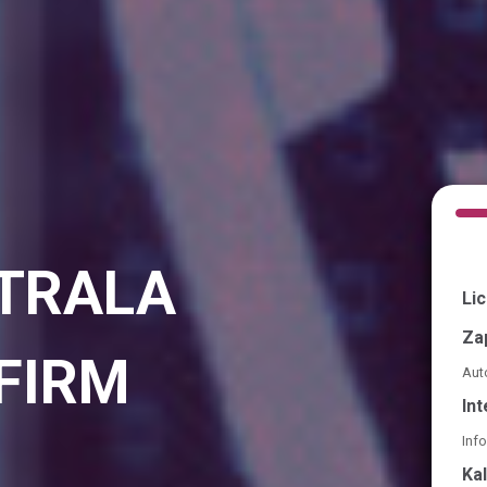
TRALA
Li
Za
FIRM
Aut
In
Info
Ka