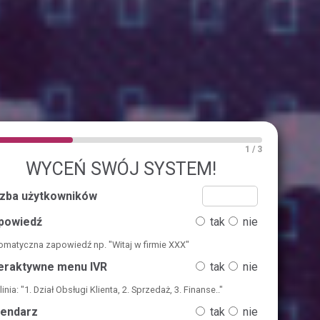
1 / 3
WYCEŃ SWÓJ SYSTEM!
czba użytkowników
powiedź
tak
nie
omatyczna zapowiedź np. "Witaj w firmie XXX"
teraktywne menu IVR
tak
nie
linia: "1. Dział Obsługi Klienta, 2. Sprzedaż, 3. Finanse.."
lendarz
tak
nie