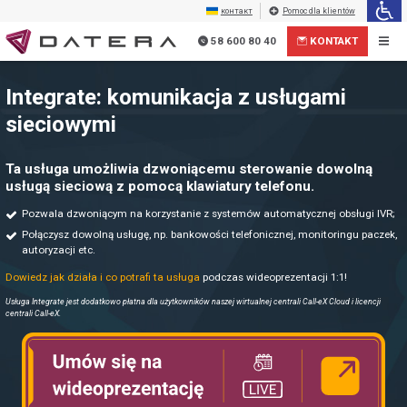
контакт
Pomoc dla klientów
58 600 80 40
KONTAKT
Integrate: komunikacja z usługami
sieciowymi
Ta usługa umożliwia dzwoniącemu sterowanie dowolną
usługą sieciową z pomocą klawiatury telefonu.
Pozwala dzwoniącym na korzystanie z systemów automatycznej obsługi IVR;
Połączysz dowolną usługę, np. bankowości telefonicznej, monitoringu paczek,
autoryzacji etc.
+
Wyrażam zgodę na przetwarzanie moich danych osobowych przez Aiton Caldwell SA.
Dowiedz jak działa i co potrafi ta usługa
podczas wideoprezentacji 1:1!
Usługa Integrate jest dodatkowo płatna dla użytkowników naszej wirtualnej centrali Call-eX Cloud i licencji
centrali Call-eX.