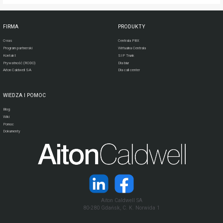
FIRMA
PRODUKTY
O nas
Centrala PBX
Program partnerski
Wirtualna Centrala
Kontakt
SIP Trunk
Prywatność (RODO)
Dla biur
Aiton Caldwell SA
Dla call center
WIEDZA I POMOC
Blog
Wiki
Pomoc
Dokumenty
Aiton Caldwell SA
80-280 Gdańsk, C. K. Norwida 1