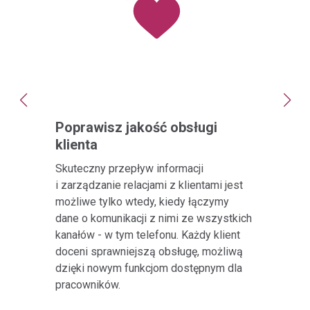
Poprawisz jakość obsługi
Zwiększ
klienta
sprzed
Skuteczny przepływ informacji
Zwiększ sz
i zarządzanie relacjami z klientami jest
planowanym
możliwe tylko wtedy, kiedy łączymy
kampanie te
dane o komunikacji z nimi ze wszystkich
nieobsłużo
kanałów - w tym telefonu. Każdy klient
W łatwy sp
doceni sprawniejszą obsługę, możliwą
handlowców
dzięki nowym funkcjom dostępnym dla
zadania.
pracowników.