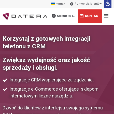
контакт
Pomoc dla klientów
58 600 80 40
KONTAKT
Korzystaj z gotowych integracji
telefonu z CRM
Zwiększ wydajność oraz jakość
sprzedaży i obsługi.
Integracje CRM wspierające zarządzanie;
Integracje e-Commerce oferujące sklepom
internetowym liczne narzędzia.
Dzwoń do klientów z interfejsu swojego systemu
Wyrażam zgodę na przetwarzanie moich danych
+