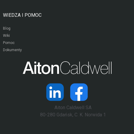
WIEDZA I POMOC
Blog
Wiki
Pomoc
Dokumenty
Aiton Caldwell SA
80-280 Gdańsk, C. K. Norwida 1