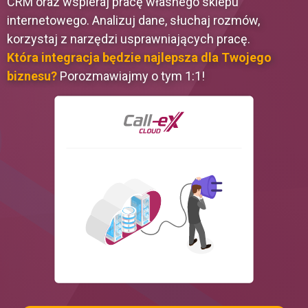
CRM oraz wspieraj pracę własnego sklepu
osobowych przez Aiton Caldwell SA.
internetowego. Analizuj dane, słuchaj rozmów,
korzystaj z narzędzi usprawniających pracę.
Która integracja będzie najlepsza dla Twojego
biznesu?
Porozmawiajmy o tym 1:1!